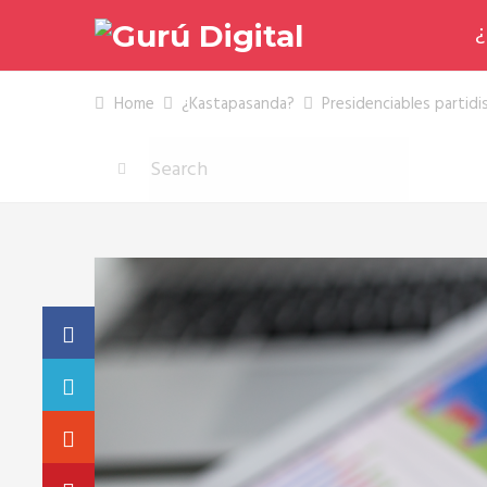
¿
Home
¿Kastapasanda?
Presidenciables partidi