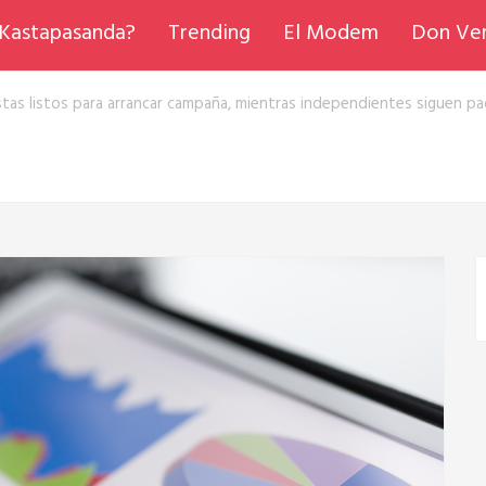
Kastapasanda?
Trending
El Modem
Don Ve
stas listos para arrancar campaña, mientras independientes siguen pa