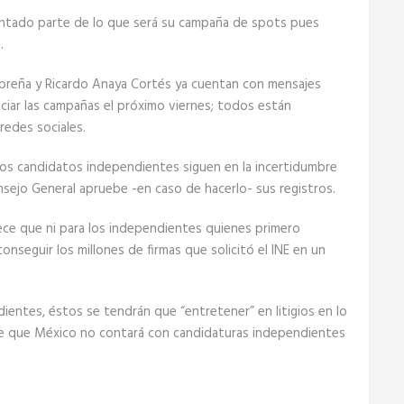
entado parte de lo que será su campaña de spots pues
.
reña y Ricardo Anaya Cortés ya cuentan con mensajes
iciar las campañas el próximo viernes; todos están
 redes sociales.
los candidatos independientes siguen en la incertidumbre
sejo General apruebe -en caso de hacerlo- sus registros.
ece que ni para los independientes quienes primero
onseguir los millones de firmas que solicitó el INE en un
dientes, éstos se tendrán que “entretener” en litigios en lo
rece que México no contará con candidaturas independientes
.