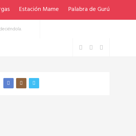
rgas
Estación Mame
Palabra de Gurú
deciéndola.