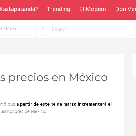
Kastapasanda?
Trending
El Modem
Don Ve
en México
us precios en México
ormó que
a partir de este 14 de marzo incrementará el
suscriptores de México.